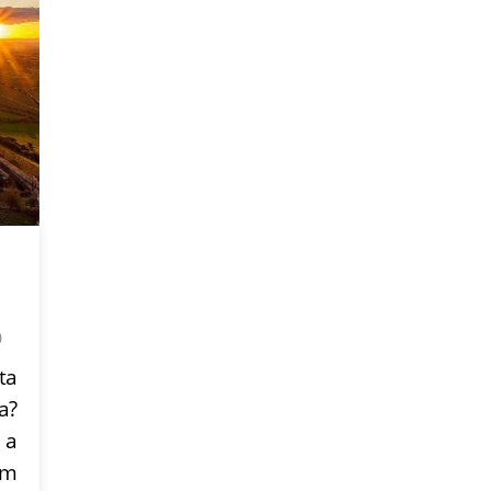
)
ta
a?
 a
em