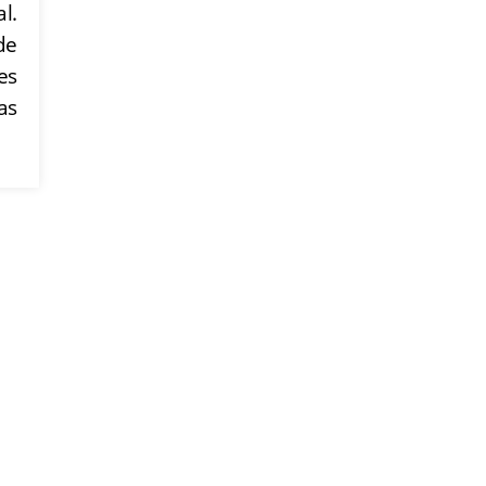
l.
de
es
as