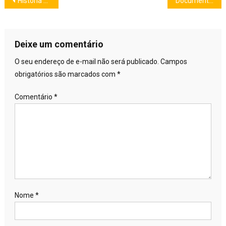
Navegação
História e curiosidades do Palácio Real de Queluz
Documentos necessários para viajar para Portugal
de
Post
Deixe um comentário
O seu endereço de e-mail não será publicado.
Campos
obrigatórios são marcados com
*
Comentário
*
Nome
*