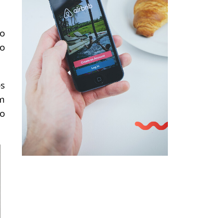
ão
do
os
am
to