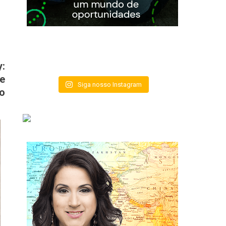
y:
se
Siga nosso Instagram
 o