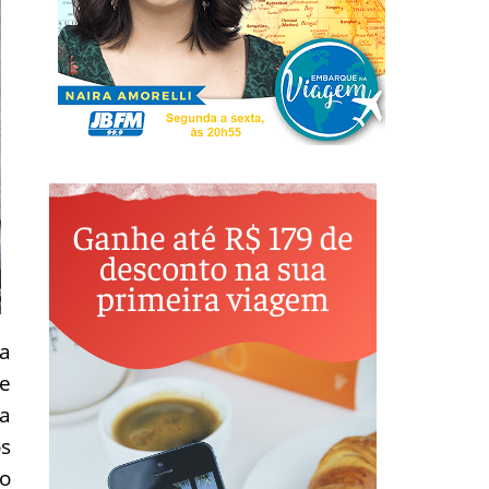
a
te
na
s
to