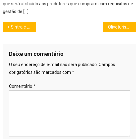
que será atribuído aos produtores que cumpram com requisitos de
gestão de […]
Navegação
Sintra e seus mistérios: entre reis, neblinas e segredos eternos
Olivoturismo no Alentejo: uma viagem pelos sentidos
de
Post
Deixe um comentário
O seu endereço de e-mail não será publicado.
Campos
obrigatórios são marcados com
*
Comentário
*