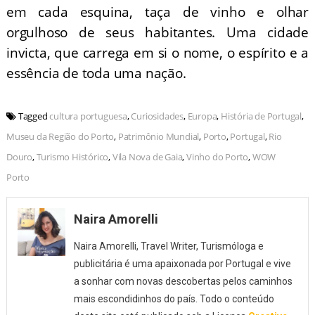
em cada esquina, taça de vinho e olhar
orgulhoso de seus habitantes. Uma cidade
invicta, que carrega em si o nome, o espírito e a
essência de toda uma nação.
Tagged
cultura portuguesa
,
Curiosidades
,
Europa
,
História de Portugal
,
Museu da Região do Porto
,
Patrimônio Mundial
,
Porto
,
Portugal
,
Rio
Douro
,
Turismo Histórico
,
Vila Nova de Gaia
,
Vinho do Porto
,
WOW
Porto
Naira Amorelli
Naira Amorelli, Travel Writer, Turismóloga e
publicitária é uma apaixonada por Portugal e vive
a sonhar com novas descobertas pelos caminhos
mais escondidinhos do país. Todo o conteúdo