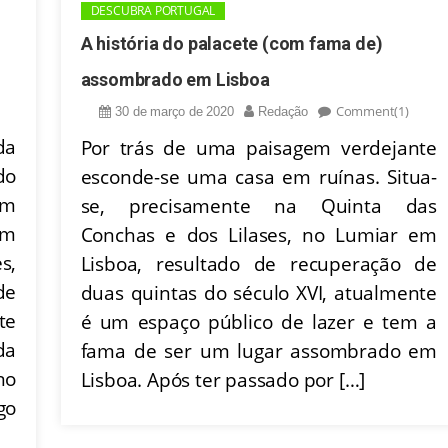
DESCUBRA PORTUGAL
A história do palacete (com fama de)
assombrado em Lisboa
Comment(1)
30 de março de 2020
Redação
da
Por trás de uma paisagem verdejante
do
esconde-se uma casa em ruínas. Situa-
um
se, precisamente na Quinta das
om
Conchas e dos Lilases, no Lumiar em
s,
Lisboa, resultado de recuperação de
de
duas quintas do século XVI, atualmente
te
é um espaço público de lazer e tem a
da
fama de ser um lugar assombrado em
no
Lisboa. Após ter passado por […]
go