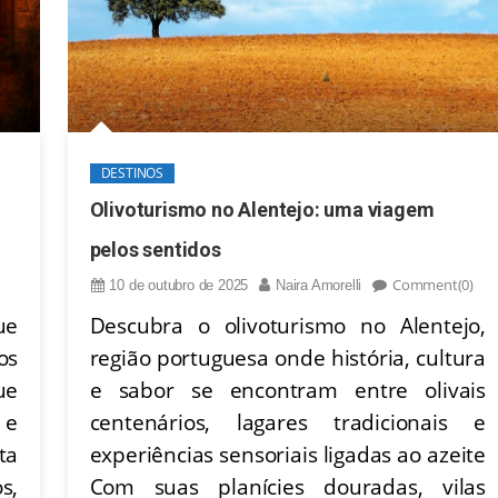
DESTINOS
Olivoturismo no Alentejo: uma viagem
pelos sentidos
Comment(0)
10 de outubro de 2025
Naira Amorelli
Descubra o olivoturismo no Alentejo,
ue
região portuguesa onde história, cultura
os
e sabor se encontram entre olivais
ue
centenários, lagares tradicionais e
 e
experiências sensoriais ligadas ao azeite
ta
Com suas planícies douradas, vilas
s,