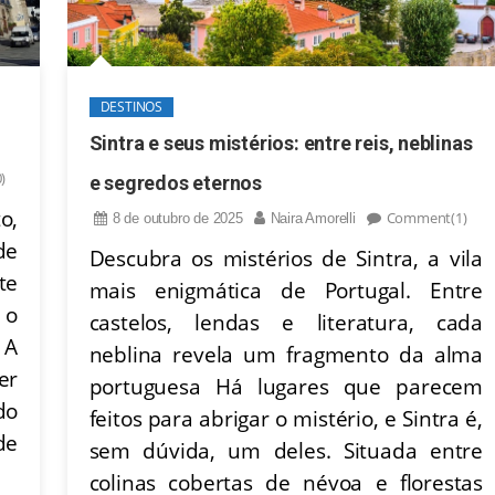
DESTINOS
Sintra e seus mistérios: entre reis, neblinas
)
e segredos eternos
o,
Comment(1)
8 de outubro de 2025
Naira Amorelli
de
Descubra os mistérios de Sintra, a vila
te
mais enigmática de Portugal. Entre
 o
castelos, lendas e literatura, cada
 A
neblina revela um fragmento da alma
er
portuguesa Há lugares que parecem
do
feitos para abrigar o mistério, e Sintra é,
de
sem dúvida, um deles. Situada entre
colinas cobertas de névoa e florestas