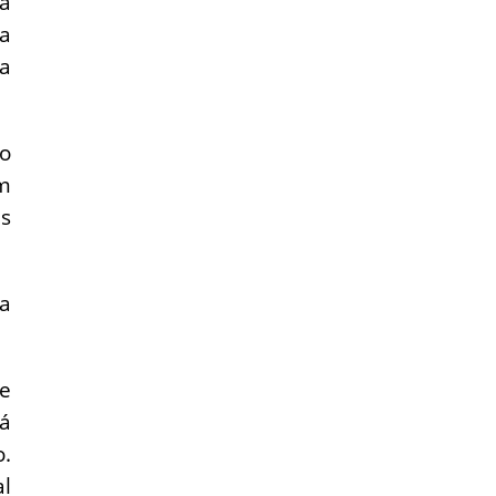
ma
 a
ra
jo
m
s
ma
de
já
o.
al