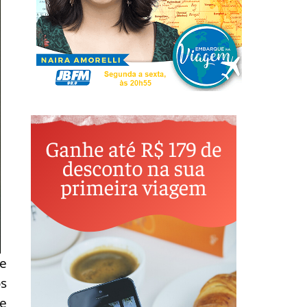
e
os
de