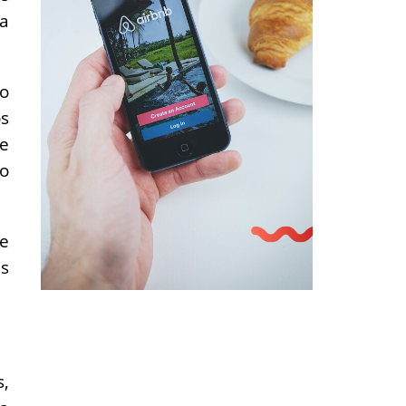
ra
to
os
de
 o
 e
is
,