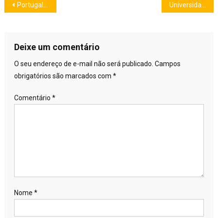
Navegação
Portugal quer imigrantes para ajudar a impulsionar a economia
Universidades portuguesas: Confira as 41 que aceitam as notas do Enem
de
Post
Deixe um comentário
O seu endereço de e-mail não será publicado.
Campos
obrigatórios são marcados com
*
Comentário
*
Nome
*