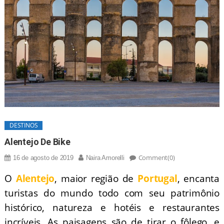
DESTINOS
Alentejo De Bike
Comment(0)
16 de agosto de 2019
Naira Amorelli
O
Alentejo
, maior região de
Portugal
, encanta
turistas do mundo todo com seu patrimônio
histórico, natureza e hotéis e restaurantes
incríveis. As paisagens são de tirar o fôlego, e