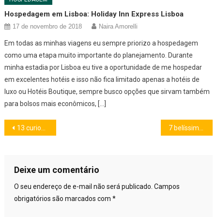
Hospedagem em Lisboa: Holiday Inn Express Lisboa
17 de novembro de 2018
Naira Amorelli
Em todas as minhas viagens eu sempre priorizo a hospedagem
como uma etapa muito importante do planejamento. Durante
minha estadia por Lisboa eu tive a oportunidade de me hospedar
em excelentes hotéis e isso não fica limitado apenas a hotéis de
luxo ou Hotéis Boutique, sempre busco opções que sirvam também
para bolsos mais econômicos, […]
Navegação
13 curiosidades sobre Portugal
7 belíssimas Estações de Comboios (trens) em Portugal
de
Post
Deixe um comentário
O seu endereço de e-mail não será publicado.
Campos
obrigatórios são marcados com
*