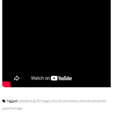
Tagged
Cidadania Já
,
Portugal
,
visto de estudante
,
visto de estudante
para Portugal